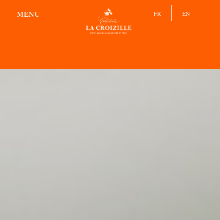
LES VINS
FR
EN
MENU