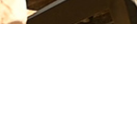
Détendez-vous sur la
terrasse
panoramique
avec un air de
musique, des gourmandises
locales et une sélection de grands
vins.